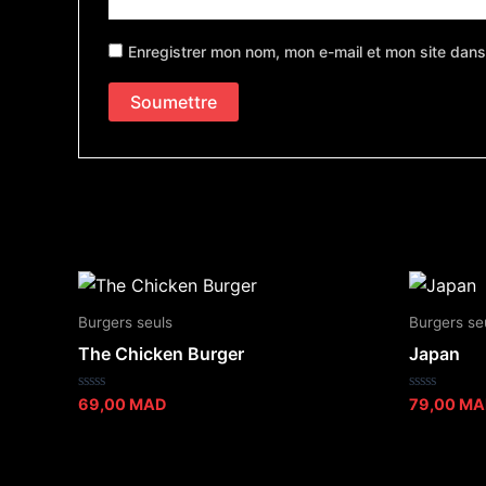
Enregistrer mon nom, mon e-mail et mon site dans
Produits similaires
Burgers seuls
Burgers se
The Chicken Burger
Japan
Note
Note
69,00
MAD
79,00
MA
0
0
sur
sur
5
5