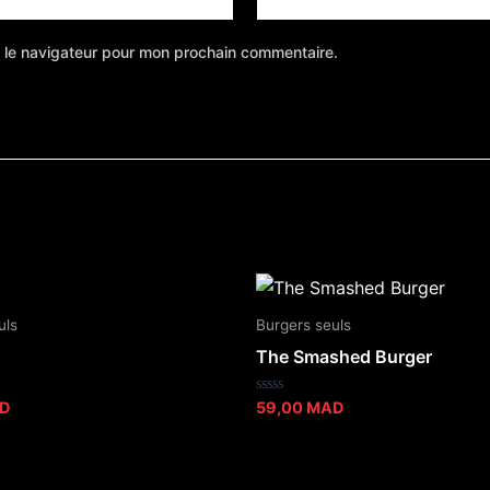
 le navigateur pour mon prochain commentaire.
uls
Burgers seuls
The Smashed Burger
Note
D
59,00
MAD
0
sur
5