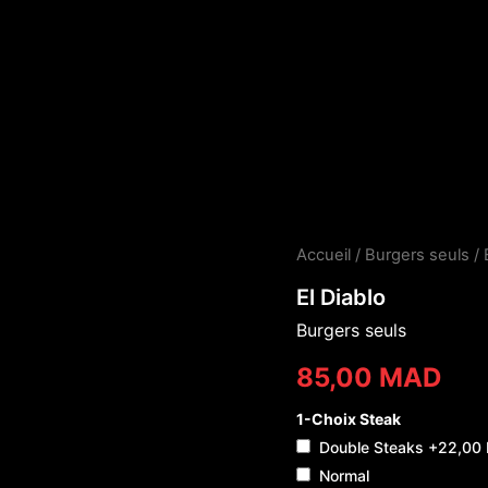
quantité
Accueil
/
Burgers seuls
/ 
de
El Diablo
El
Diablo
Burgers seuls
85,00
MAD
1-Choix Steak
Double Steaks
+22,00
Normal