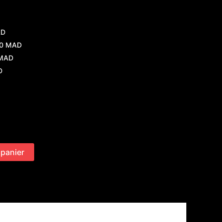
AD
0 MAD
MAD
D
 panier