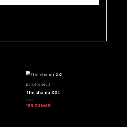
Burgers seuls
The champ XXL
Note
169,00
MAD
0
sur
5