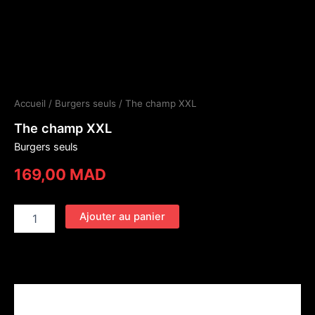
Accueil
/
Burgers seuls
/ The champ XXL
The champ XXL
Burgers seuls
169,00
MAD
Ajouter au panier
Description