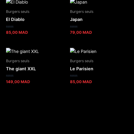
Burgers seuls
Burgers seuls
El Diablo
Japan
Note
Note
85,00
MAD
79,00
MAD
0
0
sur
sur
5
5
Burgers seuls
Burgers seuls
The giant XXL
Le Parisien
Note
Note
149,00
MAD
85,00
MAD
0
0
sur
sur
5
5