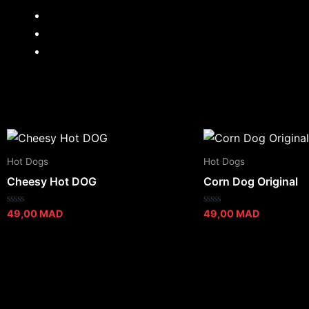
Hotdogs
Hot Dogs
Hot Dogs
Cheesy Hot DOG
Corn Dog Original
Note
Note
49,00
MAD
49,00
MAD
0
0
sur
sur
5
5
Trouvez Votre We Do Burger