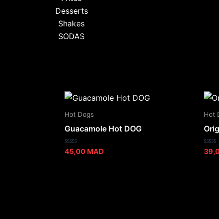
Desserts
Shakes
SODAS
Hot Dogs
Hot 
Guacamole Hot DOG
Ori
Note
Note
45,00
MAD
39,
0
0
sur
sur
5
5