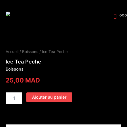
Aller
au
contenu
quantité
de
Ice
Accueil
/
Boissons
/ Ice Tea Peche
Tea
Peche
Ice Tea Peche
Boissons
25,00
MAD
Ajouter au panier