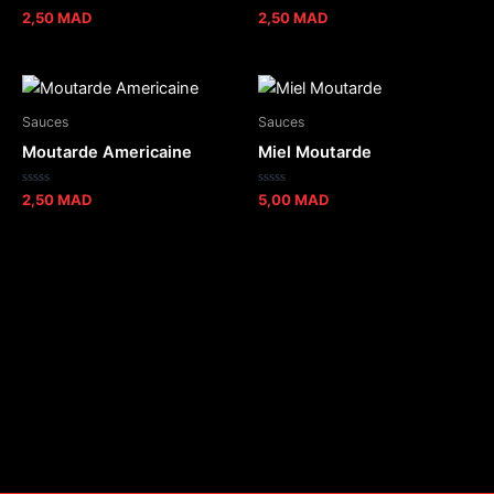
Note
Note
2,50
MAD
2,50
MAD
0
0
sur
sur
5
5
Sauces
Sauces
Moutarde Americaine
Miel Moutarde
Note
Note
2,50
MAD
5,00
MAD
0
0
sur
sur
5
5