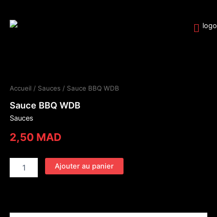
Aller
au
contenu
quantité
de
Sauce
Accueil
/
Sauces
/ Sauce BBQ WDB
BBQ
WDB
Sauce BBQ WDB
Sauces
2,50
MAD
Ajouter au panier